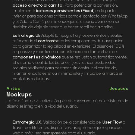
acceso directo al carrito
. Para potenciar la conversión, 
implementé 
botones persistentes (Fixed)
 en la parte 
inferior para acciones críticas como el contacto por WhatsApp 
y el "Add to Cart", permitiendo que el usuario avance en su 
decisión de viaje sin tener que hacer scroll hacia arriba.
Estrategia UI:
 Adapté la tipografía y los elementos visuales 
reforzando el 
contraste
 en los componentes de navegación 
para garantizar la legibilidad en exteriores. El diseño es 100% 
responsive y mantiene la consistencia mediante el uso de 
componentes dinámicos
 que se reajustan automáticamente. 
El sistema visual de los botones fijos y los iconos de redes 
sociales se diseñó para destacar sin obstruir el contenido, 
manteniendo la estética minimalista y limpia de la marca en 
pantallas reducidas.
Antes
Despues
Mockups
La fase final de visualización permite observar cómo el sistema de 
diseño se integra en la vida del usuario.
Estrategia UX:
 Validación de la consistencia del 
User Flow
 a 
través de diferentes dispositivos, asegurando que el paso de 
web a móvil sea transparente para el usuario.