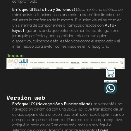
compra fluida.
Enfoque UI (Estética y Sistemas)
 Desarrollé una estética de 
minimalismo funcional con una paleta cromática limpia que 
refuerza la confianza de la marca. El núcleo visual se basa en 
un sistema de componentes dinámicos creados con 
Auto-
layout
, garantizando que botones y menús mantengan una 
jerarquía perfecta y una legibilidad total en cualquier 
dispositivo, cuidando detalles técnicos como el espaciado y el 
interlineado para evitar cortes visuales en la tipografía.
Despues
Versión web
Enfoque UX (Navegación y Funcionalidad)
 Implementé una 
navegación dinámica con una 
sticky nav
 que transiciona de un 
estado expandido a uno compacto al hacer scroll, optimizando 
el espacio sin perder el control. Para reducir la carga cognitiva, 
apliqué la regla de los 7 enlaces máximos y simplifiqué el 
selector de idiomas. Además, integré elementos 
Fixed