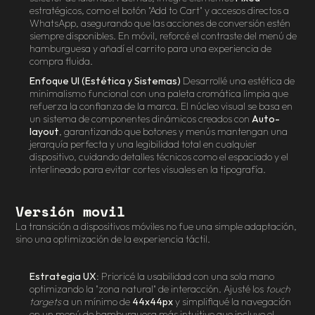
estratégicos, como el botón "Add to Cart" y accesos directos a 
WhatsApp, asegurando que las acciones de conversión estén 
siempre disponibles. En móvil, reforcé el contraste del menú de 
hamburguesa y añadí el carrito para una experiencia de 
compra fluida.
Enfoque UI (Estética y Sistemas)
 Desarrollé una estética de 
minimalismo funcional con una paleta cromática limpia que 
refuerza la confianza de la marca. El núcleo visual se basa en 
un sistema de componentes dinámicos creados con 
Auto-
layout
, garantizando que botones y menús mantengan una 
jerarquía perfecta y una legibilidad total en cualquier 
dispositivo, cuidando detalles técnicos como el espaciado y el 
interlineado para evitar cortes visuales en la tipografía.
Versión movil
La transición a dispositivos móviles no fue una simple adaptación, 
sino una optimización de la experiencia táctil.
Estrategia UX
: Prioricé la usabilidad con una sola mano 
optimizando la "zona natural" de interacción. Ajusté los 
touch 
targets
 a un mínimo de 
44x44px
 y simplifiqué la navegación 
en un menú de hamburguesa más intuitivo que incluye el 